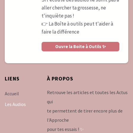
aller chercher ta grossesse, ne
t'inquiète pas !
👉 La Boîte à outils peut t'aider à
faire la différence
Ouvre la Boite à Outils ✨
LIENS
À
PROPOS
Retrouve les articles et toutes les Actus
Accueil
qui
Les Audios
te permettent de tirer encore plus de
l'Approche
pour tes essais !
✨